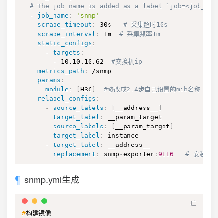
# The job name is added as a label `job=<job_nam
-
job_name
:
'snmp'
scrape_timeout
:
 30s   
# 采集超时10s
scrape_interval
:
 1m  
# 采集频率1m
static_configs
:
-
targets
:
-
 10.10.10.62  
#交换机ip
metrics_path
:
 /snmp

params
:
module
:
[
H3C
]
#修改成2.4步自己设置的mib名称
relabel_configs
:
-
source_labels
:
[
__address__
]
target_label
:
 __param_target

-
source_labels
:
[
__param_target
]
target_label
:
 instance

-
target_label
:
 __address__

replacement
:
 snmp
-
exporter
:
9116
# 安装sn
snmp.yml生成
#
构建镜像