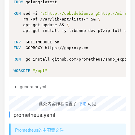
FROM
 golang:latest
RUN
 sed -i 
"s@http://deb.debian.org@http://mirrors
    rm -Rf /var/lib/apt/lists/* && 
\
    apt-get update && 
\
    apt-get install -y libsnmp-dev p7zip-full unzi
ENV
  GO111MODULE on
ENV
  GOPROXY https://goproxy.cn
RUN
  go install github.com/prometheus/snmp_exporte
WORKDIR
"/opt"
generator.yml
此处内容作者设置了
评论
可见
prometheus.yaml
Prometheus的主配置文件