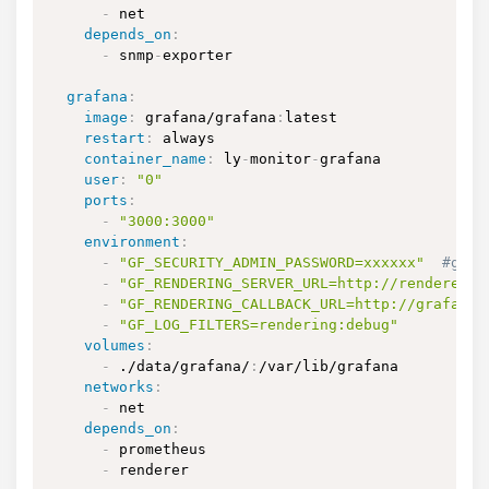
-
 net

depends_on
:
-
 snmp
-
exporter

grafana
:
image
:
 grafana/grafana
:
latest

restart
:
 always

container_name
:
 ly
-
monitor
-
grafana

user
:
"0"
ports
:
-
"3000:3000"
environment
:
-
"GF_SECURITY_ADMIN_PASSWORD=xxxxxx"
#gra
-
"GF_RENDERING_SERVER_URL=http://renderer:8
-
"GF_RENDERING_CALLBACK_URL=http://grafana:
-
"GF_LOG_FILTERS=rendering:debug"
volumes
:
-
 ./data/grafana/
:
/var/lib/grafana

networks
:
-
 net

depends_on
:
-
 prometheus

-
 renderer
