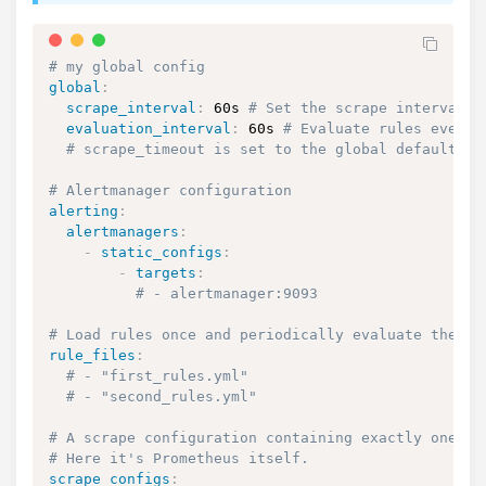
# my global config
global
:
scrape_interval
:
 60s 
# Set the scrape interval t
evaluation_interval
:
 60s 
# Evaluate rules every 
# scrape_timeout is set to the global default (1
# Alertmanager configuration
alerting
:
alertmanagers
:
-
static_configs
:
-
targets
:
# - alertmanager:9093
# Load rules once and periodically evaluate them a
rule_files
:
# - "first_rules.yml"
# - "second_rules.yml"
# A scrape configuration containing exactly one en
# Here it's Prometheus itself.
scrape_configs
: