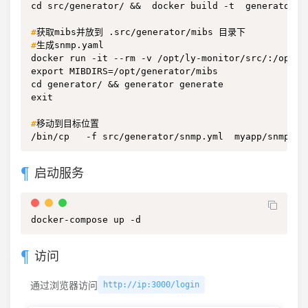
cd src/generator/ &&  docker build -t  generator  .
#
获取mibs并放到 .src/generator/mibs 目录下
#
生成snmp.yaml
docker run -it --rm -v /opt/ly-monitor/src/:/opt  
export MIBDIRS=/opt/generator/mibs

cd generator/ && generator generate

exit

#
移动到目标位置
/bin/cp   -f src/generator/snmp.yml  myapp/snmp/
启动服务
docker-compose up -d
访问
通过浏览器访问
http://ip:3000/login