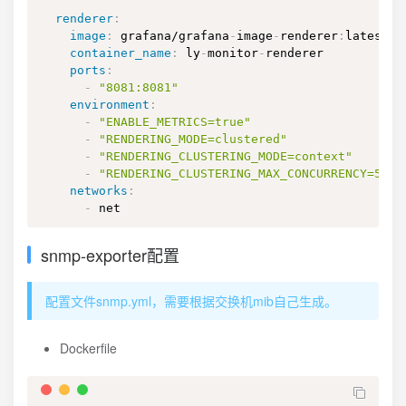
renderer
:
image
:
 grafana/grafana
-
image
-
renderer
:
latest

container_name
:
 ly
-
monitor
-
renderer

ports
:
-
"8081:8081"
environment
:
-
"ENABLE_METRICS=true"
-
"RENDERING_MODE=clustered"
-
"RENDERING_CLUSTERING_MODE=context"
-
"RENDERING_CLUSTERING_MAX_CONCURRENCY=5"
networks
:
-
 net
snmp-exporter配置
配置文件snmp.yml，需要根据交换机mib自己生成。
Dockerfile