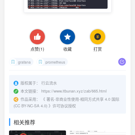
点赞(
1
)
收藏
打赏
grafana
prometheus
版权属于：
行云流水
本文链接：
https://www.itbunan.xyz/zab/665.html
作品采用：
《
署名-非商业性使用-相同方式共享 4.0 国际
(CC BY-NC-SA 4.0)
》许可协议授权
相关推荐