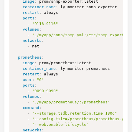
image
:
 prom/snmp
-
exporter
:
latest

container_name
:
 ly
-
monitor
-
snmp
-
exporter

restart
:
 always

ports
:
-
"9116:9116"
volumes
:
-
"./myapp/snmp/snmp.yml:/etc/snmp_exporter/
networks
:
-
 net

prometheus
:
image
:
 prom/prometheus
:
latest

container_name
:
 ly
-
monitor
-
prometheus

restart
:
 always

user
:
"0"
ports
:
-
"9090:9090"
volumes
:
-
"./myapp/prometheus/:/prometheus"
command
:
-
"--storage.tsdb.retention.time=180d"
-
"--config.file=/prometheus/prometheus.yml"
-
"--web.enable-lifecycle"
networks
: