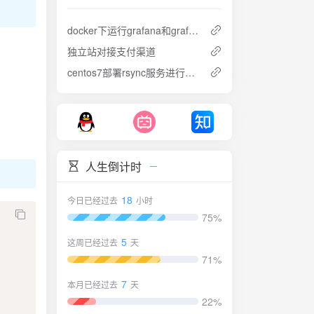
docker下运行grafana和grafana Image Renderer
独立站对接支付渠道
centos7部署rsync服务进行数据同步
人生倒计时
18
今日已经过去
小时
75%
5
这周已经过去
天
71%
7
本月已经过去
天
22%