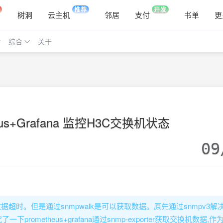
推荐
开发
树洞
云主机
邻居
支付
书单
更
综合
关于
eus+Grafana 监控H3C交换机状态
09
据超时。但是通过snmpwalk是可以获取数据。原先通过snmpv3解
metheus+grafana通过snmp-exporter获取交换机数据,作