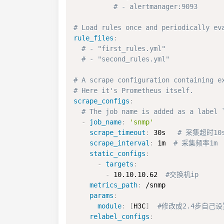
# - alertmanager:9093
# Load rules once and periodically ev
rule_files
:
# - "first_rules.yml"
# - "second_rules.yml"
# A scrape configuration containing e
# Here it's Prometheus itself.
scrape_configs
:
# The job name is added as a label 
-
job_name
:
'snmp'
scrape_timeout
:
 30s   
# 采集超时10
scrape_interval
:
 1m  
# 采集频率1m
static_configs
:
-
targets
:
-
 10.10.10.62  
#交换机ip
metrics_path
:
 /snmp

params
:
module
:
[
H3C
]
#修改成2.4步自己设
relabel_configs
: