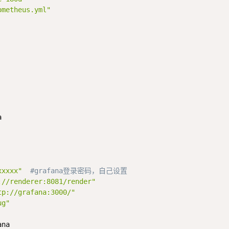
ometheus.yml"


xxxxx"
#grafana登录密码，自己设置
://renderer:8081/render"
tp://grafana:3000/"
ug"
na
