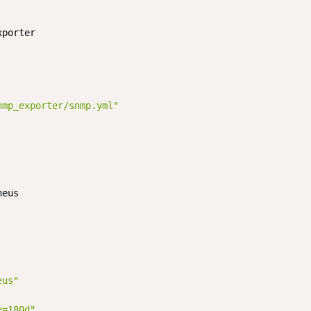
xporter

nmp_exporter/snmp.yml"
eus

eus"
e=180d"