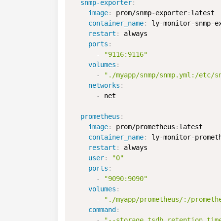
snmp-exporter
:
image
:
 prom/snmp
-
exporter
:
latest

container_name
:
 ly
-
monitor
-
snmp
-
e
restart
:
 always

ports
:
-
"9116:9116"
volumes
:
-
"./myapp/snmp/snmp.yml:/etc/s
networks
:
-
 net

prometheus
:
image
:
 prom/prometheus
:
latest

container_name
:
 ly
-
monitor
-
prometh
restart
:
 always

user
:
"0"
ports
:
-
"9090:9090"
volumes
:
-
"./myapp/prometheus/:/prometh
command
:
-
"--storage.tsdb.retention.tim