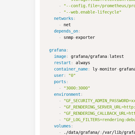
-
"--config.file=/prometheus/pr
-
"--web.enable-lifecycle"
networks
:
-
 net

depends_on
:
-
 snmp
-
exporter

grafana
:
image
:
 grafana/grafana
:
latest

restart
:
 always

container_name
:
 ly
-
monitor
-
grafana
user
:
"0"
ports
:
-
"3000:3000"
environment
:
-
"GF_SECURITY_ADMIN_PASSWORD=x
-
"GF_RENDERING_SERVER_URL=http
-
"GF_RENDERING_CALLBACK_URL=ht
-
"GF_LOG_FILTERS=rendering:deb
volumes
:
-
 ./data/grafana/
:
/var/lib/grafa