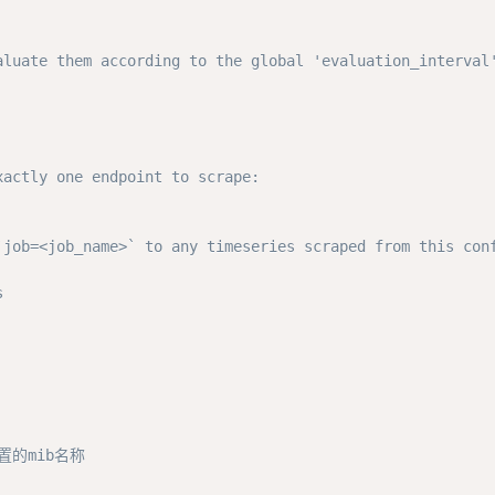
aluate them according to the global 'evaluation_interval
xactly one endpoint to scrape:
`job=<job_name>` to any timeseries scraped from this con
s
置的mib名称