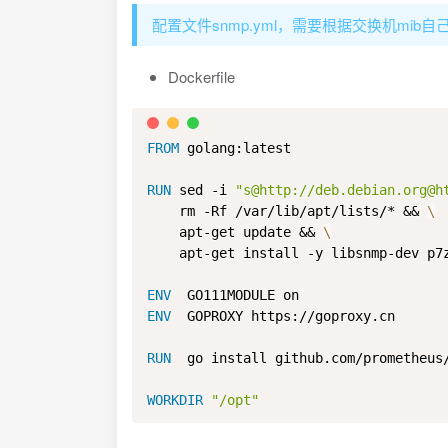
配置文件snmp.yml，需要根据交换机mib自
Dockerfile
FROM
 golang:latest
RUN
 sed -i 
"s@http://deb.debian.org@h
    rm -Rf /var/lib/apt/lists/* && 
\
    apt-get update && 
\
    apt-get install -y libsnmp-dev p7
ENV
  GO111MODULE on
ENV
  GOPROXY https://goproxy.cn
RUN
  go install github.com/prometheus
WORKDIR
"/opt"