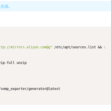
己生成。
ttp://mirrors.aliyun.com@g"
 /etc/apt/sources.list && 
\
zip-full unzip
/snmp_exporter/generator@latest