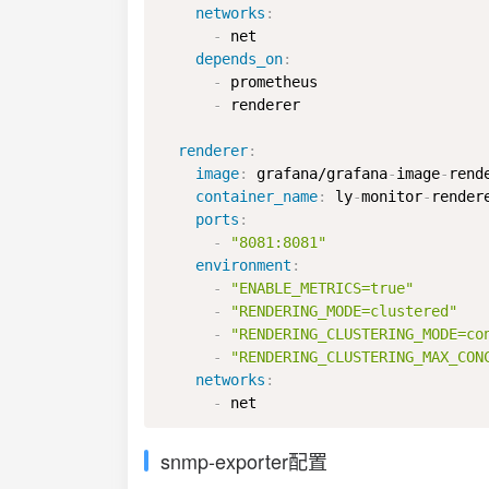
networks
:
-
 net

depends_on
:
-
 prometheus

-
 renderer

renderer
:
image
:
 grafana/grafana
-
image
-
rend
container_name
:
 ly
-
monitor
-
rendere
ports
:
-
"8081:8081"
environment
:
-
"ENABLE_METRICS=true"
-
"RENDERING_MODE=clustered"
-
"RENDERING_CLUSTERING_MODE=co
-
"RENDERING_CLUSTERING_MAX_CON
networks
:
-
 net
snmp-exporter配置