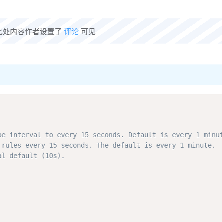
此处内容作者设置了
评论
可见
pe interval to every 15 seconds. Default is every 1 minu
 rules every 15 seconds. The default is every 1 minute.
al default (10s).