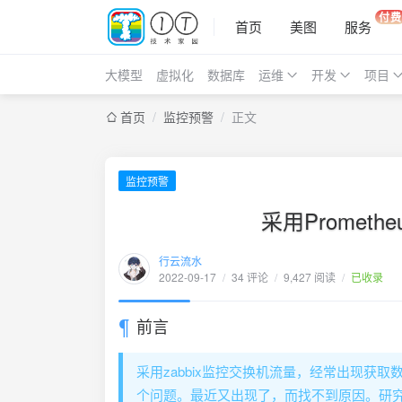
付费
首页
美图
服务
大模型
虚拟化
数据库
运维
开发
项目
首页
/
监控预警
/
正文
监控预警
采用Prometh
行云流水
2022-09-17
/
34 评论
/
9,427 阅读
/
已收录
前言
采用zabbix监控交换机流量，经常出现获取数
个问题。最近又出现了，而找不到原因。研究了一下pro