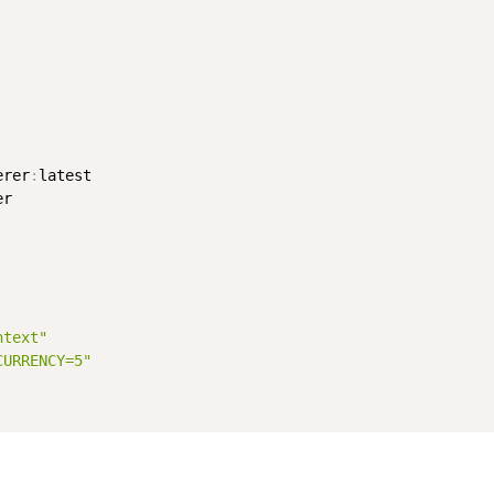
erer
:
latest

r

ntext"
CURRENCY=5"