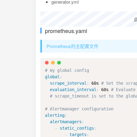
generator.yml
prometheus.yaml
Prometheus的主配置文件
# my global config
global
:
scrape_interval
:
 60s 
# Set the scra
evaluation_interval
:
 60s 
# Evaluate
# scrape_timeout is set to the glob
# Alertmanager configuration
alerting
:
alertmanagers
:
-
static_configs
:
-
targets
: