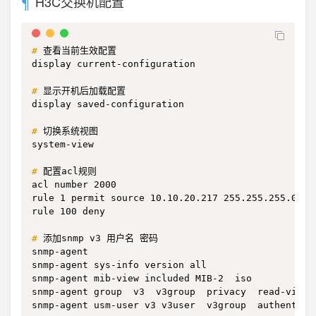
H3C交换机配置
#
查看当前生效配置
display current-configuration

#
显示开机后加载配置
display saved-configuration

#
切换系统视图
system-view

#
配置acl规则
acl number 2000

rule 1 permit source 10.10.20.217 255.255.255.0

rule 100 deny

#
添加snmp v3 用户名 密码
snmp-agent

snmp-agent sys-info version all

snmp-agent mib-view included MIB-2  iso

snmp-agent group  v3  v3group  privacy  read-view  
snmp-agent usm-user v3 v3user  v3group  authentica