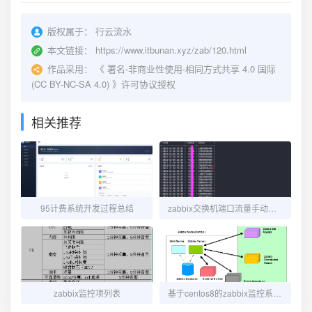
版权属于：
行云流水
本文链接：
https://www.itbunan.xyz/zab/120.html
作品采用：
《
署名-非商业性使用-相同方式共享 4.0 国际
(CC BY-NC-SA 4.0)
》许可协议授权
相关推荐
95计费系统开发过程总结
zabbix交换机端口流量手动查询
zabbix监控项列表
基于centos8的zabbix监控系统优化过程记录