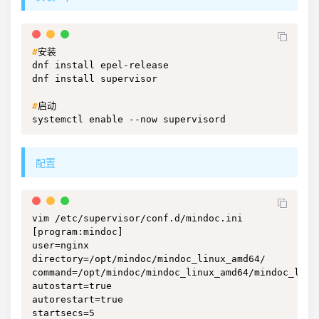
#
安装
dnf install epel-release

dnf install supervisor

#
启动
systemctl enable --now supervisord
配置
vim /etc/supervisor/conf.d/mindoc.ini

[program:mindoc]

user=nginx

directory=/opt/mindoc/mindoc_linux_amd64/

command=/opt/mindoc/mindoc_linux_amd64/mindoc_linux
autostart=true

autorestart=true

startsecs=5
