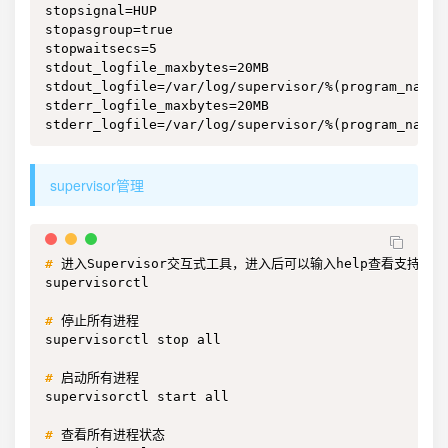
stopsignal=HUP

stopasgroup=true

stopwaitsecs=5

stdout_logfile_maxbytes=20MB

stdout_logfile=/var/log/supervisor/%(program_name)s
stderr_logfile_maxbytes=20MB

stderr_logfile=/var/log/supervisor/%(program_name)
supervisor管理
#
进入Supervisor交互式工具，进入后可以输入help查看支持的命
supervisorctl

#
停止所有进程
supervisorctl stop all

#
启动所有进程
supervisorctl start all

#
查看所有进程状态