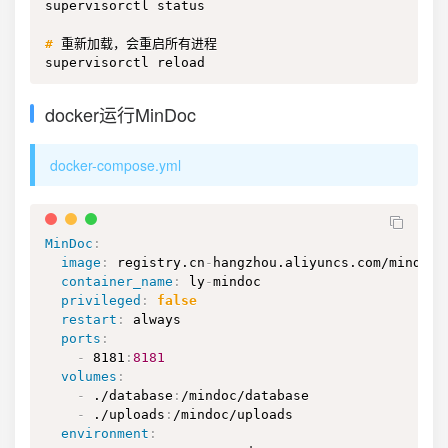
supervisorctl status

#
重新加载，会重启所有进程
supervisorctl reload
docker运行MinDoc
docker-compose.yml
MinDoc
:
image
:
 registry.cn
-
hangzhou.aliyuncs.com/mindoc/
container_name
:
 ly
-
mindoc

privileged
:
false
restart
:
 always

ports
:
-
 8181
:
8181
volumes
:
-
 ./database
:
/mindoc/database

-
 ./uploads
:
/mindoc/uploads

environment
: