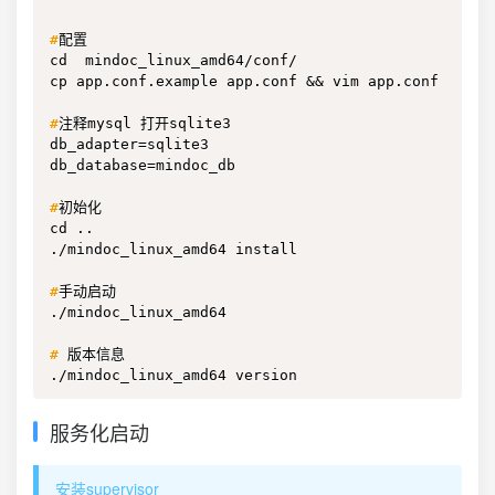
#
配置
cd  mindoc_linux_amd64/conf/

cp app.conf.example app.conf && vim app.conf 

#
注释mysql 打开sqlite3
db_adapter=sqlite3

db_database=mindoc_db

#
初始化
cd ..

./mindoc_linux_amd64 install

#
手动启动
./mindoc_linux_amd64

#
版本信息
./mindoc_linux_amd64 version
服务化启动
安装supervisor