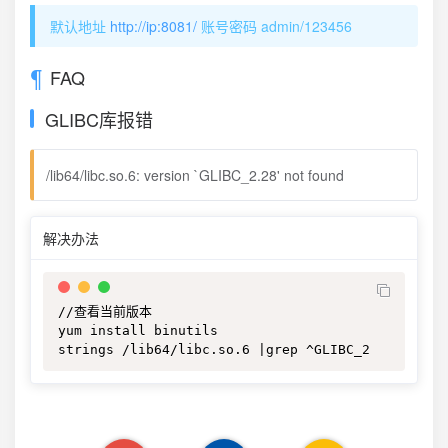
默认地址
http://ip:8081/
账号密码 admin/123456
FAQ
GLIBC库报错
/lib64/libc.so.6: version `GLIBC_2.28' not found
解决办法
//查看当前版本

yum install binutils

strings /lib64/libc.so.6 |grep ^GLIBC_2