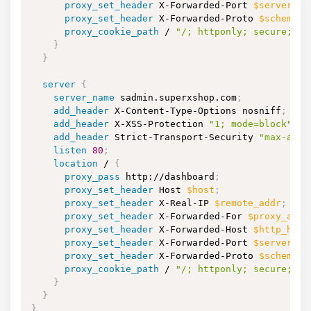
proxy_set_header
 X-Forwarded-Port 
$server_po
proxy_set_header
 X-Forwarded-Proto 
$scheme
;
proxy_cookie_path
 / 
"/; httponly; secure; Sa
}
}
server
{
server_name
 sadmin.superxshop.com
;
add_header
 X-Content-Type-Options nosniff
;
add_header
 X-XSS-Protection 
"1; mode=block"
;
add_header
 Strict-Transport-Security 
"max-age=
listen
80
;
location
 /
{
proxy_pass
 http://dashboard
;
proxy_set_header
 Host 
$host
;
proxy_set_header
 X-Real-IP 
$remote_addr
;
proxy_set_header
 X-Forwarded-For 
$proxy_add_
proxy_set_header
 X-Forwarded-Host 
$http_host
proxy_set_header
 X-Forwarded-Port 
$server_po
proxy_set_header
 X-Forwarded-Proto 
$scheme
;
proxy_cookie_path
 / 
"/; httponly; secure; Sa
}
}
}