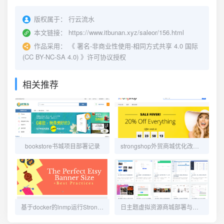
版权属于：
行云流水
本文链接：
https://www.itbunan.xyz/saleor/156.html
作品采用：
《
署名-非商业性使用-相同方式共享 4.0 国际
(CC BY-NC-SA 4.0)
》许可协议授权
相关推荐
bookstore书城项目部署记录
strongshop外贸商城优化改动记录
基于docker的lnmp运行StrongShop跨境电商独立站
日主题虚拟资源商城部署与使用