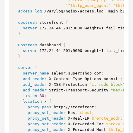
'"
$http_user_agent
" "
$http_x
access_log
 /var/log/nginx/access.log  main buffe
upstream
 storefront
{
server
 172.24.44.201:3000 weight=1 fail_timeou
}
upstream
 dashboard
{
server
 172.24.44.201:9000 weight=1 fail_timeou
}
server
{
server_name
 saleor.superxshop.com
;
add_header
 X-Content-Type-Options nosniff
;
add_header
 X-XSS-Protection 
"1; mode=block"
;
add_header
 Strict-Transport-Security 
"max-age=
listen
80
;
location
 /
{
proxy_pass
 http://storefront
;
proxy_set_header
 Host 
$host
;
proxy_set_header
 X-Real-IP 
$remote_addr
;
proxy_set_header
 X-Forwarded-For 
$proxy_add_
proxy_set_header
 X-Forwarded-Host 
$http_host