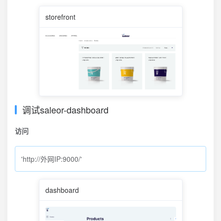
storefront
调试saleor-dashboard
访问
'http://外网IP:9000/'
dashboard