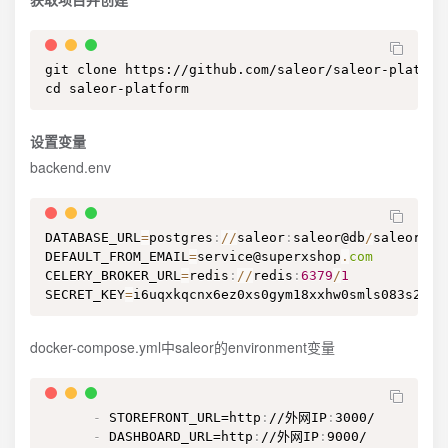
git clone https://github.com/saleor/saleor-platform
cd saleor-platform
设置变量
backend.env
DATABASE_URL
=
postgres
:
/
/
saleor
:
saleor@db
/
saleor

DEFAULT_FROM_EMAIL
=
service@superxshop
.
com
CELERY_BROKER_URL
=
redis
:
/
/
redis
:
6379
/
1
SECRET_KEY
=
i6uqxkqcnx6ez0xs0gym18xxhw0smls083s21hb
docker-compose.yml中saleor的environment变量
-
 STOREFRONT_URL=http
:
//外网IP
:
3000/

-
 DASHBOARD_URL=http
:
//外网IP
:
9000/
