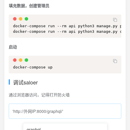
填充数据，创建管理员
docker-compose run --rm api python3 manage.py popul
docker-compose run --rm api python3 manage.py crea
启动
docker-compose up
调试saloer
通过浏览器访问，记得打开防火墙
'http://外网IP:8000/graphql/'
graphql