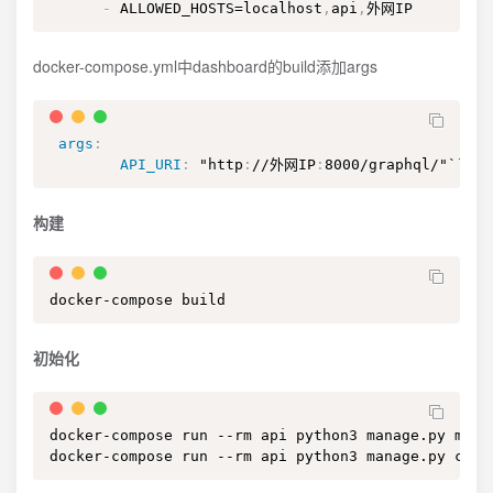
-
 ALLOWED_HOSTS=localhost
,
api
,
外网IP
docker-compose.yml中dashboard的build添加args
args
:
API_URI
:
 "http
:
//外网IP
:
8000/graphql/"```
构建
docker-compose build
初始化
docker-compose run --rm api python3 manage.py migra
docker-compose run --rm api python3 manage.py coll