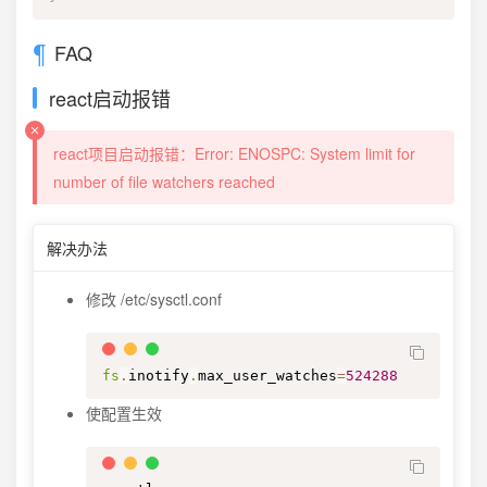
FAQ
react启动报错
react项目启动报错：Error: ENOSPC: System limit for
number of file watchers reached
解决办法
修改 /etc/sysctl.conf
fs
.
inotify
.
max_user_watches
=
524288
使配置生效