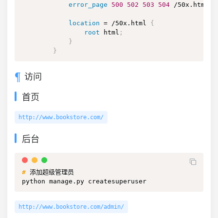
error_page
500
502
503
504
 /50x.html
;
location
 = /50x.html
{
root
 html
;
}
}
访问
首页
http://www.bookstore.com/
后台
#
添加超级管理员
python manage.py createsuperuser
http://www.bookstore.com/admin/