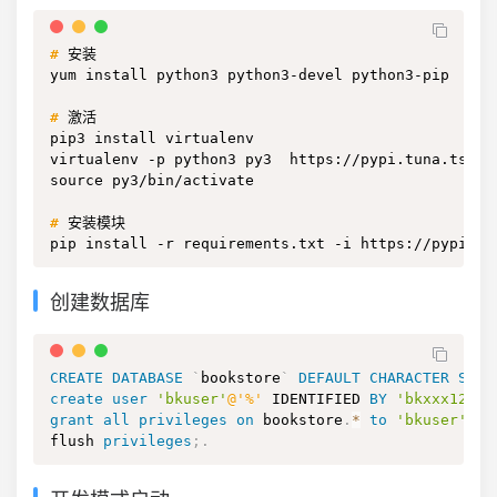
#
安装
yum install python3 python3-devel python3-pip

#
激活
pip3 install virtualenv

virtualenv -p python3 py3  https://pypi.tuna.tsingh
source py3/bin/activate

#
安装模块
pip install -r requirements.txt -i https://pypi.tu
创建数据库
CREATE
DATABASE
`
bookstore
`
DEFAULT
CHARACTER
SET
 
create
user
'bkuser'
@'%'
 IDENTIFIED 
BY
'bkxxx123'
;
grant
all
privileges
on
 bookstore
.
*
to
'bkuser'
@'%
flush 
privileges
;
.