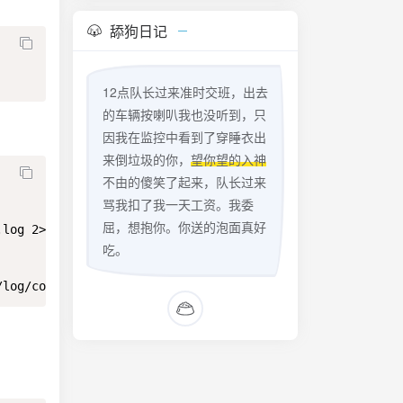
舔狗日记
12点队长过来准时交班，出去
的车辆按喇叭我也没听到，只
因我在监控中看到了穿睡衣出
来倒垃圾的你，
望你望的入神
不由的傻笑了起来，队长过来
骂我扣了我一天工资。我委
屈，想抱你。你送的泡面真好
log 2>&1'

吃。
/log/confupdate.log 2>&1'