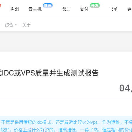
推荐
开发
树洞
云主机
邻居
支付
书单
更
综合
关于
or测试IDC或VPS质量并生成测试报告
04
不管是采用传统的idc模式，还是最近比较火的vps。作为运维，不
dc比较好。价格上没什么好说的，谁高谁低，一幕了然。但是相同的价