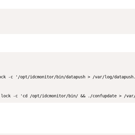
ock -c '/opt/idcmonitor/bin/datapush > /var/log/datapush.
.lock -c 'cd /opt/idcmonitor/bin/ && ./confupdate > /var