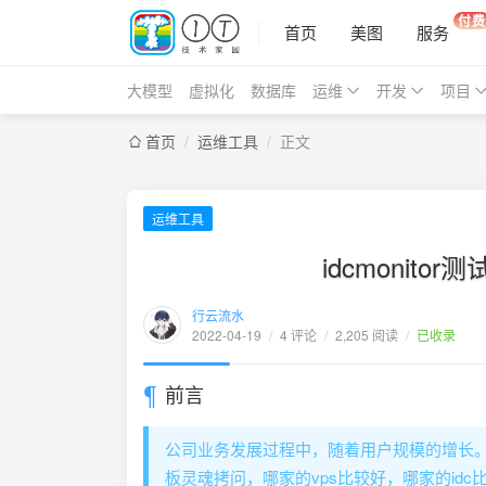
付费
首页
美图
服务
大模型
虚拟化
数据库
运维
开发
项目
首页
/
运维工具
/
正文
运维工具
idcmonit
行云流水
2022-04-19
/
4 评论
/
2,205 阅读
/
已收录
前言
公司业务发展过程中，随着用户规模的增长。
板灵魂拷问，哪家的vps比较好，哪家的i