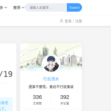
多
推荐
Search
登录
/
注册
/19
行云流水
遇事不要慌，重启不行就重装
336
392
免被老
文章数
评论量
格下，