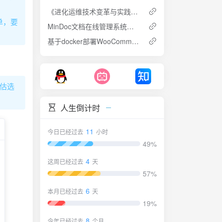
《进化运维技术变革与实践探索》笔记
单，要
MinDoc文档在线管理系统的部署与使用
基于docker部署WooCommerce外贸电商平台
评估选
人生倒计时
11
今日已经过去
小时
49%
4
这周已经过去
天
57%
6
本月已经过去
天
19%
8
今年已经过去
个月