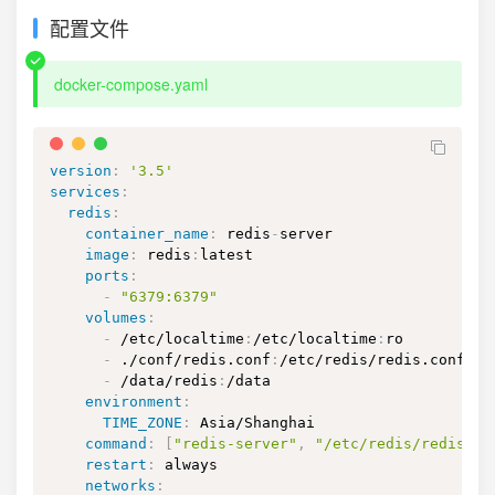
配置文件
docker-compose.yaml
version
:
'3.5'
services
:
redis
:
container_name
:
 redis
-
server

image
:
 redis
:
latest

ports
:
-
"6379:6379"
volumes
:
-
 /etc/localtime
:
/etc/localtime
:
ro

-
 ./conf/redis.conf
:
/etc/redis/redis.conf

-
 /data/redis
:
/data

environment
:
TIME_ZONE
:
 Asia/Shanghai

command
:
[
"redis-server"
,
"/etc/redis/redis.co
restart
:
 always

networks
: