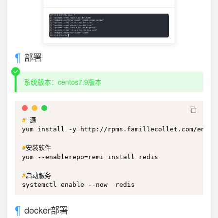
部署
系统版本：centos7.9版本
#
源
yum install -y http://rpms.famillecollet.com/enterp
#
安装软件
yum --enablerepo=remi install redis

#
启动服务
systemctl enable --now  redis
docker部署