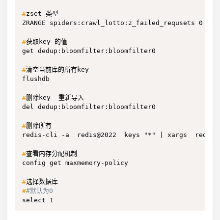
#
zset 类型
ZRANGE spiders:crawl_lotto:z_failed_requsets 0 -1

#
获取key 的值
get dedup:bloomfilter:bloomfilter0

#
清空当前库的所有key
flushdb

#
删除key  重新导入
del dedup:bloomfilter:bloomfilter0

#
删除所有
redis-cli -a  redis@2022  keys "*" | xargs  redis-c
#
查看内存分配机制
config get maxmemory-policy

#
选择数据库
#
#默认为0
select 1