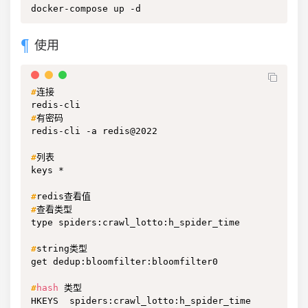
docker-compose up -d
使用
#
连接
#
有密码
redis-cli -a redis@2022

#
列表
keys *

#
redis查看值
#
查看类型
type spiders:crawl_lotto:h_spider_time

#
string类型
get dedup:bloomfilter:bloomfilter0

#
hash
 类型
HKEYS  spiders:crawl_lotto:h_spider_time
