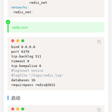
-
networks
:
 redis_net
:
redis.conf
bind 0.0.0.0

port 6379

tcp-backlog 511

timeout 0

#loglevel notice
#logfile "/logs/redis.log"
databases 16

requirepass redis@2022
启动