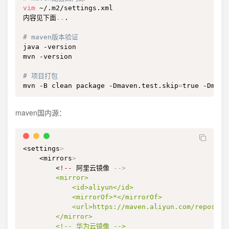
vim
 ~/.m2/settings.xml

内容见下面
..
.

# maven版本验证
java -version

mvn -version

# 项目打包
mvn -B clean package -Dmaven.test.skip
=
true -Dmave
maven国内源：
<settings
>
    <mirrors
>
        <
!--
 阿里云镜像 
-
-
>
        <mirror>

            <id>aliyun</id>

            <mirrorOf>*</mirrorOf>

            <url>https://maven.aliyun.com/repositor
        </mirror>

        <!-- 华为云镜像 -->
