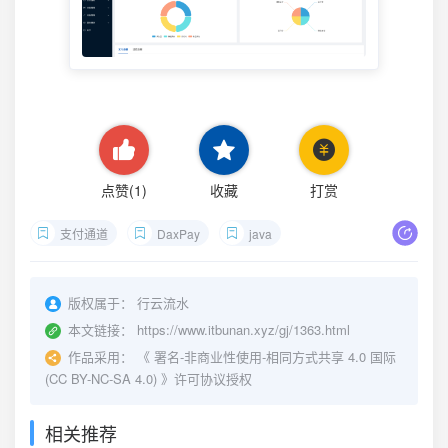
点赞(
1
)
收藏
打赏
支付通道
DaxPay
java
版权属于：
行云流水
本文链接：
https://www.itbunan.xyz/gj/1363.html
作品采用：
《
署名-非商业性使用-相同方式共享 4.0 国际
(CC BY-NC-SA 4.0)
》许可协议授权
相关推荐