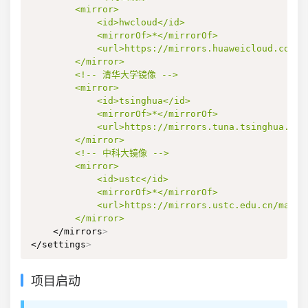
        <mirror>

            <id>hwcloud</id>

            <mirrorOf>*</mirrorOf>

            <url>https://mirrors.huaweicloud.com/re
        </mirror>

        <!-- 清华大学镜像 -->

        <mirror>

            <id>tsinghua</id>

            <mirrorOf>*</mirrorOf>

            <url>https://mirrors.tuna.tsinghua.edu.
        </mirror>

        <!-- 中科大镜像 -->

        <mirror>

            <id>ustc</id>

            <mirrorOf>*</mirrorOf>

            <url>https://mirrors.ustc.edu.cn/maven/
        </mirror>
    </mirrors
>
</settings
>
项目启动