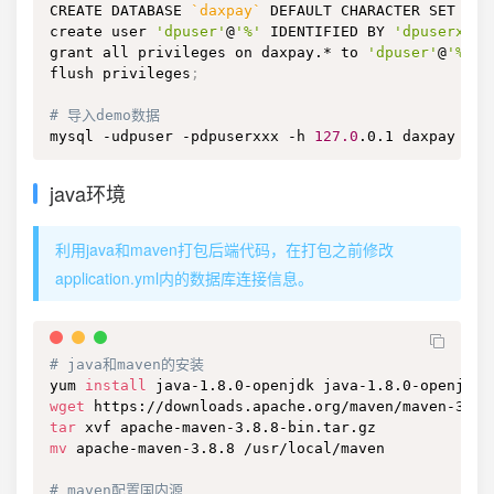
CREATE DATABASE 
`
daxpay
`
 DEFAULT CHARACTER SET utf
create user 
'dpuser'
@
'%'
 IDENTIFIED BY 
'dpuserxxx'
grant all privileges on daxpay.* to 
'dpuser'
@
'%'
;
flush privileges
;
# 导入demo数据
mysql -udpuser -pdpuserxxx -h 
127.0
.0.1 daxpay 
<
 .
java环境
利用java和maven打包后端代码，在打包之前修改
application.yml内的数据库连接信息。
# java和maven的安装
yum 
install
wget
tar
mv
 apache-maven-3.8.8 /usr/local/maven

# maven配置国内源