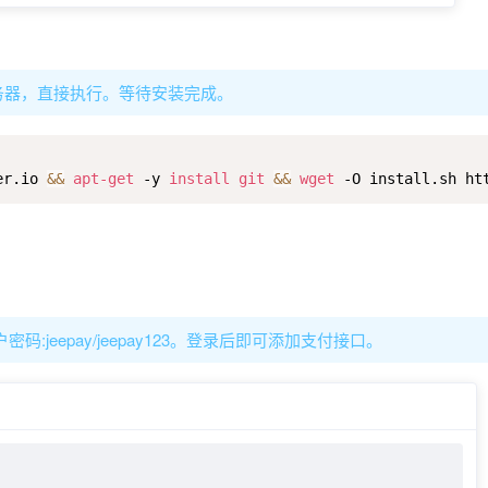
务器，直接执行。等待安装完成。
er.io 
&&
apt-get
 -y 
install
git
&&
wget
 -O install.sh ht
用户密码:jeepay/jeepay123。登录后即可添加支付接口。