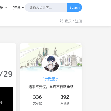
多
推荐
Search
登录
/
注册
/29
行云流水
遇事不要慌，重启不行就重装
336
392
文章数
评论量