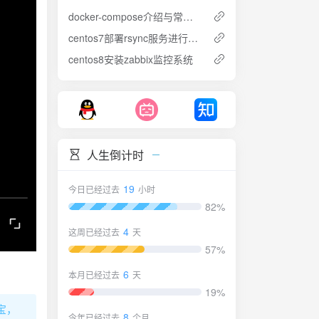
docker-compose介绍与常用示例
centos7部署rsync服务进行数据同步
centos8安装zabbix监控系统
人生倒计时
19
今日已经过去
小时
82%
4
这周已经过去
天
57%
6
本月已经过去
天
19%
宝，
8
今年已经过去
个月