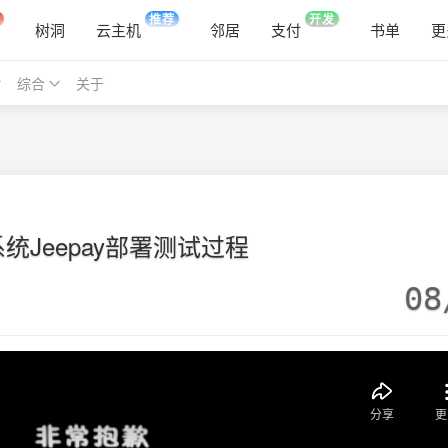
推荐
开发
树洞
云主机
邻居
支付
书单
更
综合
关于
统Jeepay部署测试过程
08