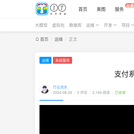
付费
首页
美图
服务
大模型
虚拟化
数据库
运维
开发
项目
首页
/
运维
/
正文
运维
系统服务
支付系
行云流水
2024-08-29
/
0 评论
/
2,199 阅读
/
已收录