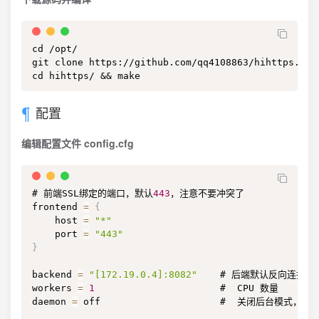
cd /opt/

git clone https://github.com/qq4108863/hihttps.git

cd hihttps/ && make
配置
编辑配置文件 config.cfg
# 前端SSL绑定的端口，默认
443
，注意不要冲突了

frontend 
=
{
    host 
=
"*"
    port 
=
"443"
}
backend 
=
"[172.19.0.4]:8082"
    # 后端默认反向连接
80
workers 
=
1
                      #  CPU 数量

daemon 
=
 off                     #  关闭后台模式，方