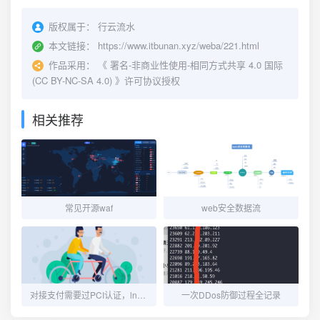
版权属于：
行云流水
本文链接：
https://www.itbunan.xyz/weba/221.html
作品采用：
《
署名-非商业性使用-相同方式共享 4.0 国际
(CC BY-NC-SA 4.0)
》许可协议授权
相关推荐
常见开源waf
web安全数据流
对接支付需要过PCI认证，lnmp架构配置记录
一次DDos防御过程全记录