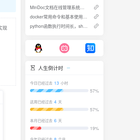
MinDoc文档在线管理系统的部署与使用
docker常用命令和基本使用总结
python函数执行时间长，shell终端加载转圈动画
实现
人生倒计时
13
今日已经过去
小时
57%
4
这周已经过去
天
57%
6
本月已经过去
天
19%
8
今年已经过去
个月