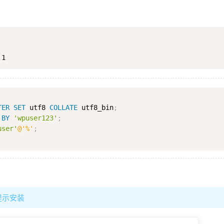
.1
TER
SET
 utf8 
COLLATE
 utf8_bin
;
 
BY
'wpuser123'
;
user'
@'%'
;
提示安装