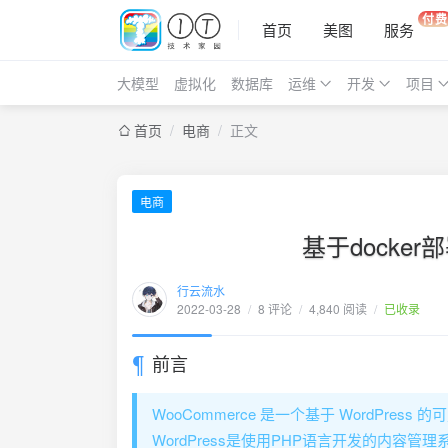
付费
首页
美图
服务
大模型
虚拟化
数据库
运维
开发
项目
首页
/
电商
/
正文
电商
基于docker
行云流水
2022-03-28
/
8 评论
/
4,840 阅读
/
已收录
前言
WooCommerce 是一个基于 WordPres
WordPress是使用PHP语言开发的内容管理系统,