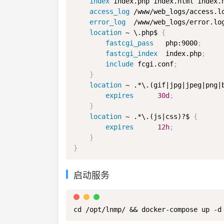
index
 index.php index.html index.
access_log
 /www/web_logs/access.l
error_log
  /www/web_logs/error.lo
location
 ~ \.php$
{
fastcgi_pass
   php:9000
;
fastcgi_index
  index.php
;
include
 fcgi.conf
;
}
location
 ~ .*\.(gif|jpg|jpeg|png|
expires
30d
;
}
location
 ~ .*\.(js|css)?$
{
expires
12h
;
}
}
启动服务
cd /opt/lnmp/ && docker-compose up -d