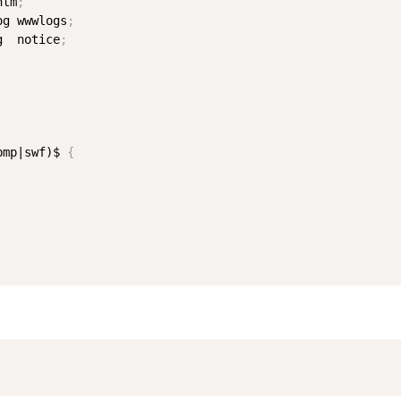
htm
;
og wwwlogs
;
g  notice
;
bmp|swf)$
{