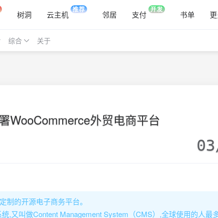
推荐
开发
树洞
云主机
邻居
支付
书单
更
综合
关于
部署WooCommerce外贸电商平台
03
s 的可定制的开源电子商务平台。
又叫做Content Management System（CMS）,全球使用的人