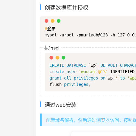
创建数据库并授权
#
登录
mysql -uroot -pmariadb@123 -h 127.0.0
执行sql
CREATE
DATABASE
`
wp
`
DEFAULT
CHARAC
create
user
'wpuser'
@'%'
 IDENTIFIED
grant
all
privileges
on
 wp
.
*
to
'wp
flush 
privileges
;
通过web安装
配置域名解析，然后通过浏览器访问，按照