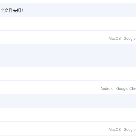
个文件夹呀！
· MacOS · Googl
· Android · Google Ch
· MacOS · Googl