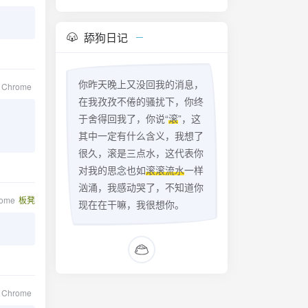
舔狗日记
你昨天晚上又没回我的消息，
e Chrome
在我孜孜不倦的骚扰下，你终
于舍得回我了，你说“
滚
”，这
其中一定有什么含义，我想了
很久，滚是三点水，这代表你
对我的思念也如
滚滚流水
一样
汹涌，我感动哭了，不知道你
rome
板凳
现在在干嘛，我很想你。
e Chrome