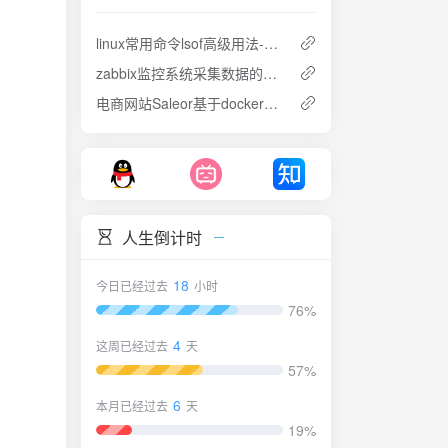
linux常用命令lsof高级用法-误删除后自己恢复文件
zabbix监控系统采集数据的手动查询
电商网站Saleor基于docker的部署与配置
人生倒计时
18
今日已经过去
小时
76%
4
这周已经过去
天
57%
6
本月已经过去
天
19%