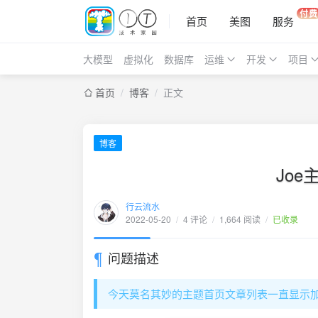
付费
首页
美图
服务
大模型
虚拟化
数据库
运维
开发
项目
首页
/
博客
/
正文
博客
Jo
行云流水
2022-05-20
/
4 评论
/
1,664 阅读
/
已收录
问题描述
今天莫名其妙的主题首页文章列表一直显示