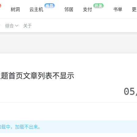
推荐
开发
树洞
云主机
邻居
支付
书单
更
综合
关于
e主题首页文章列表不显示
05
加载中，加载不出来。