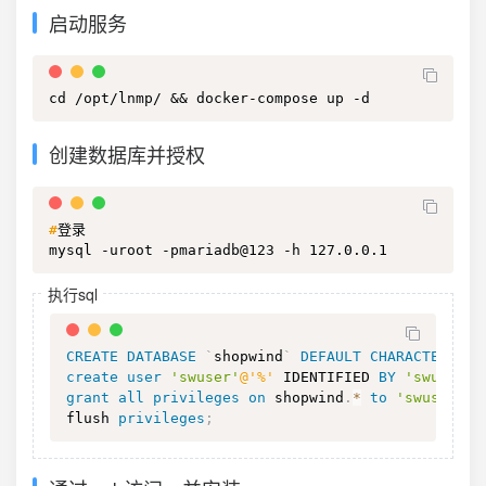
启动服务
cd /opt/lnmp/ && docker-compose up -d
创建数据库并授权
#
登录
mysql -uroot -pmariadb@123 -h 127.0.0.1
执行sql
CREATE
DATABASE
`
shopwind
`
DEFAULT
CHARACTER
SET
create
user
'swuser'
@'%'
 IDENTIFIED 
BY
'swuser12
grant
all
privileges
on
 shopwind
.
*
to
'swuser'
@'
flush 
privileges
;