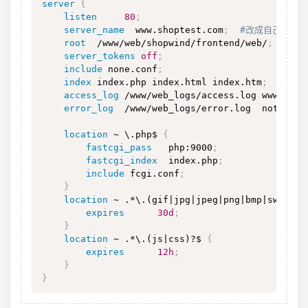
server
{
listen
80
;
server_name
  www.shoptest.com
;
#改成自己的域名
root
  /www/web/shopwind/frontend/web/
;
server_tokens
off
;
include
 none.conf
;
index
 index.php index.html index.htm
;
access_log
 /www/web_logs/access.log wwwlogs
;
error_log
  /www/web_logs/error.log  notice
;
location
 ~ \.php$
{
fastcgi_pass
   php:9000
;
fastcgi_index
  index.php
;
include
 fcgi.conf
;
}
location
 ~ .*\.(gif|jpg|jpeg|png|bmp|swf)$
{
expires
30d
;
}
location
 ~ .*\.(js|css)?$
{
expires
12h
;
}
}