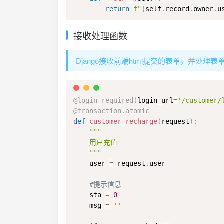
return
f"
{
self
.
record
.
owner
.
u
接收处理函数
Django接收前端html提交的表单，并处理
@login_required
(
login_url
=
'/customer/
@transaction
.
atomic
def
customer_recharge
(
request
)
:
"""

    用户充值

    """
    user 
=
 request
.
user

#提示信息
    sta 
=
0
    msg 
=
''