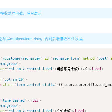
、接收处理函数、后台展示
是multipart/form-data。否则后端接收不到数据。
=
"
/customer/recharge/
"
id
=
"
recharge-form
"
method
=
"
post
"
orm-group
"
>
ass
=
"
col-sm-2 control-label
"
>
当前账号余额(USD)
</
label
>
s
=
"
col-sm-10
"
>
p
class
=
"
form-control-static
"
>
{{ user.userprofile.usd_am
r-line-dashed
"
>
</
div
>
orm-group
"
>
ass
=
"
col-sm-2 control-label
"
>
充值金额
</
label
>