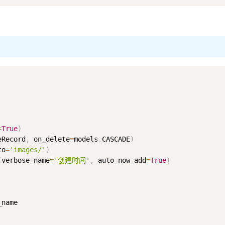
=
True
)
eRecord
,
 on_delete
=
models
.
CASCADE
)
to
=
'images/'
)
(
verbose_name
=
'创建时间'
,
 auto_now_add
=
True
)
name
