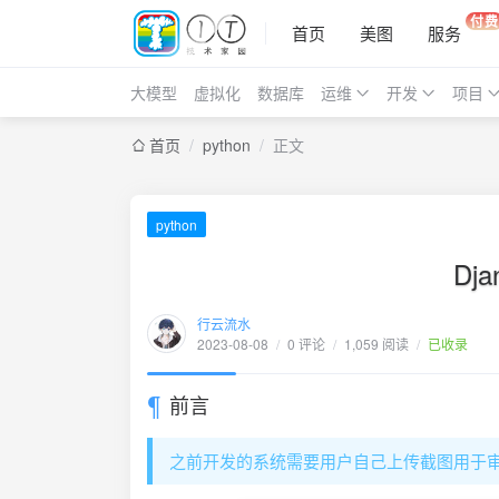
付费
首页
美图
服务
大模型
虚拟化
数据库
运维
开发
项目
首页
/
python
/
正文
python
Dj
行云流水
2023-08-08
/
0 评论
/
1,059 阅读
/
已收录
前言
之前开发的系统需要用户自己上传截图用于审