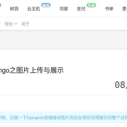
推荐
开发
树洞
云主机
邻居
支付
书单
更
综合
关于
ango之图片上传与展示
08
核，记录一下Django从前端接收图片到后台保存处理展示的整个过