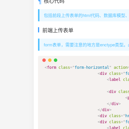
核心代码
包括前段上传表单的html代码、数据库模型
前端上传表单
form表单，需要注意的地方是enctype类型。必须
<
form
class
=
"
form-horizontal
"
action
<
div
class
=
"
f
<
label
cl
<
div
clas
<
</
div
>
</
div
>
<
div
class
=
"
h
<
div
class
=
"
f
<
label
cl