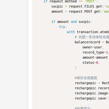
if
 request
.
method 
==
'POST'
:
        sucpic 
=
 request
.
FILES
.
get
(
's
        amount 
=
 request
.
POST
.
get
(
'am
if
 amount 
and
 sucpic
:
try
:
with
 transaction
.
atom
# 创建一条待审核充
                    balancerecord 
=
 B
                        owner
=
user
,
                        record_type
=
1
                        amount
=
amount
                        status
=
0
,
)
#保存充值截图
                    rechargepic 
=
 Rec
                    rechargepic
.
recor
                    rechargepic
.
image
                    rechargepic
.
save
(
#结果提示