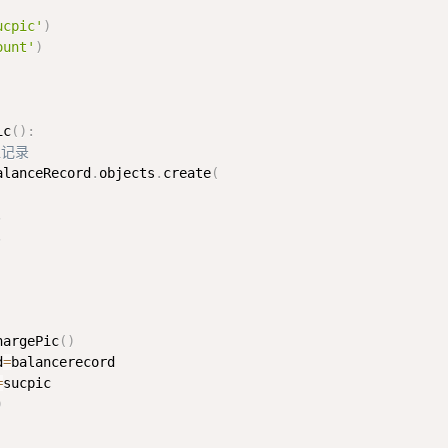
ucpic'
)
ount'
)
ic
(
)
:
值记录
alanceRecord
.
objects
.
create
(
,
,
hargePic
(
)
d
=
balancerecord

=
sucpic

)