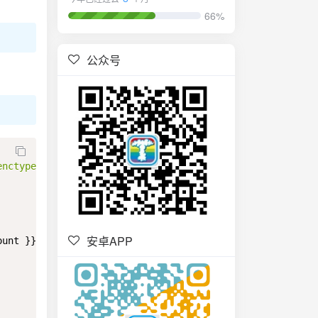
66%
公众号
enctype
=
"
multipart/form-data
"
>
安卓APP
ount }}
</
p
>