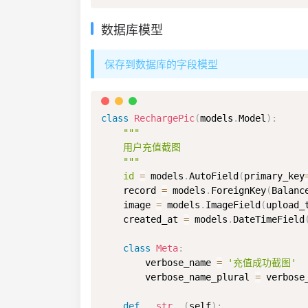
数据库模型
保存到数据库的字段模型
class
RechargePic
(
models
.
Model
)
:
"""

    用户充值截图

    """
id
=
 models
.
AutoField
(
primary_key
    record 
=
 models
.
ForeignKey
(
Balanc
    image 
=
 models
.
ImageField
(
upload_
    created_at 
=
 models
.
DateTimeField
class
Meta
:
        verbose_name 
=
'充值成功截图'
        verbose_name_plural 
=
 verbose_
def
__str__
(
self
)
: