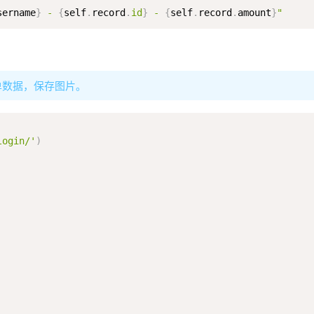
sername
}
 - 
{
self
.
record
.
id
}
 - 
{
self
.
record
.
amount
}
"
表单数据，保存图片。
login/'
)