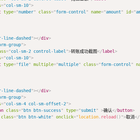
s
=
"
col-sm-10
"
>
t
type
=
"
number
"
class
=
"
form-control
"
name
=
"
amount
"
id
=
"
a
r-line-dashed
"
>
</
div
>
orm-group
"
>
ass
=
"
col-sm-2 control-label
"
>
转账成功截图
</
label
>
s
=
"
col-sm-10
"
>
t
type
=
"
file
"
multiple
=
"
multiple
"
class
=
"
form-control
"
n
r-line-dashed
"
>
</
div
>
orm-group
"
>
s
=
"
col-sm-4 col-sm-offset-2
"
>
on
class
=
"
btn btn-success
"
type
=
"
submit
"
>
确认
</
button
>
class
=
"
btn btn-white
"
onclick
=
"
location
.
reload
(
)
"
>
取消
</