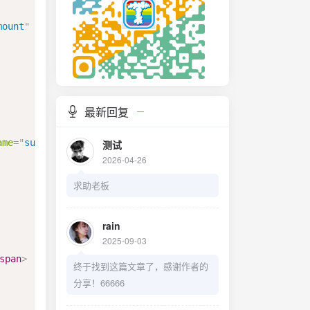
mount
"
min
=
"
100
"
step
=
'
1
'
max
=
"
50000
"
required
>
<
span
cl
最新回复
ame
=
"
sucpic
"
id
=
"
sucpic
"
style
=
"
height
:
40
px
;
"
required
>
测试
2026-04-26
求助老板
rain
2025-09-03
span
>
终于找到这篇文章了，感谢作者的
分享！66666