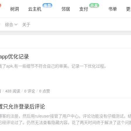
推荐
开发
树洞
云主机
邻居
支付
书单
更
综合
关于
app优化记录
线了apk,有一些细节不符合自己的审美。记录一下优化过程。
日
433 阅读
0 评论
0 点赞
设置只允许登录后评论
客的注册，然后用ruleuser接管了用户中心。评论功能没有仔细测试，
已经评论过了。仍然无法查看隐藏内容。花了两天时间终于解决了这个问
起调整了下。