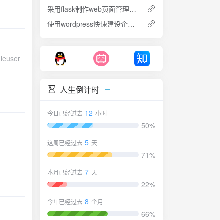
采用flask制作web页面管理nginx配置的IP白名单
使用wordpress快速建设企业官网
user
人生倒计时
12
今日已经过去
小时
50%
5
这周已经过去
天
71%
7
本月已经过去
天
22%
8
今年已经过去
个月
66%