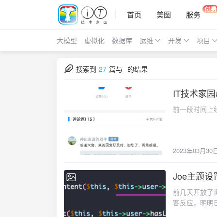
付费
首页
美图
服务
大模型
虚拟化
数据库
运维
开发
项目
搜索到
27
篇与
的结果
IT技术家园
2023-03-30
前一段时间上
2023年03月30
Joe主题
2023-03-28
前几天开放了博
客反应，明明
将树洞功能一