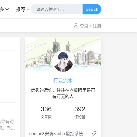
多
推荐
Search
登录
/
注册
行云流水
优秀的运维，往往在老板眼里是可
有可无的人
336
392
文章数
评论量
结果有访
题。同时
centos8安装zabbix监控系统