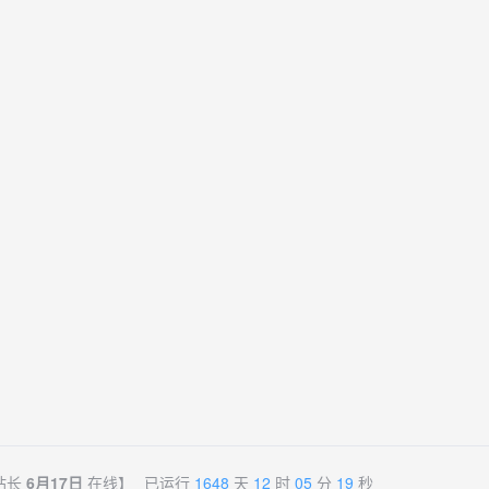
站长
6月17日
在线】
已运行
1648
天
12
时
05
分
19
秒