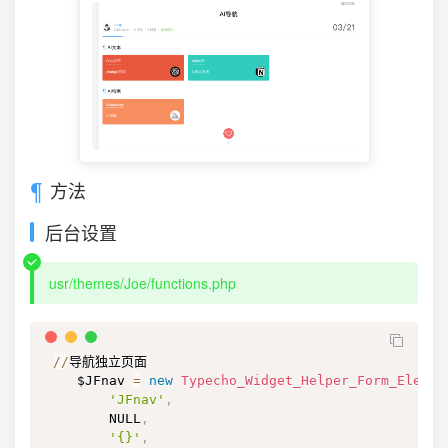
方法
后台设置
usr/themes/Joe/functions.php
/
/
导航独立页面

    $JFnav 
=
new
Typecho_Widget_Helper_Form_Elemen
'JFnav'
,
        NULL
,
'{}'
,