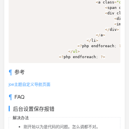
<
a class
=
"cont
<
span clas
<
div class
<
div c
<
img w
<
/
div
>
<
/
a
>
<
/
li
>
<?
php endforeach
;
?
>
<
/
ul
>
<?
php endforeach
;
?
>
参考
joe主题自定义导航页面
FAQ
后台设置保存报错
解决办法
刚开始以为是代码的问题。怎么调都不对。