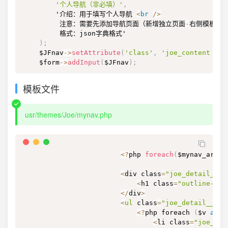
'个人导航（非必填）'
,
        '介绍：用于填写个人导航 
<
br
/
>
         注意：需要先添加导航页面（新增独立页面
-
右侧模板选
         格式：json字典格式'

)
;
    $JFnav
-
>
setAttribute
(
'class'
,
'joe_content joe
    $form
-
>
addInput
(
$JFnav
)
;
模板文件
usr/themes/Joe/mynav.php
<?
php 
foreach
(
$mynav_arr 
a
<
div class
=
"joe_detail__ar
<
h1 class
=
"outline-hea
<
/
div
>
<
ul
 class
=
"joe_detail__fri
<?
php foreach 
(
$v 
as
 $
<
li class
=
"joe_det