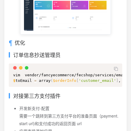
优化
订单信息抄送管理员
$
toEmail 
=
 array
(
$orderInfo
[
'customer_email'
]
, 
'19
对接第三方支付插件
开发新支付-配置
需要一个跳转到第三方支付平台的准备页面（payment.
start url)和支付成功的返回页面 url