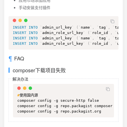
应用市场添加应用
手动安装支付插件
INSERT
INTO
`
admin_url_key
`
(
`
name
`
,
`
tag
`
,
`
tag_s
INSERT
INTO
`
admin_role_url_key
`
(
`
role_id
`
,
`
url_
INSERT
INTO
`
admin_url_key
`
(
`
name
`
,
`
tag
`
,
`
tag_s
INSERT
INTO
`
admin_role_url_key
`
(
`
role_id
`
,
`
url_
FAQ
composer下载项目失败
解决办法
#
使用国内源
composer config -g secure-http false

composer config -g repo.packagist composer https
composer config -g repo.packagist.org