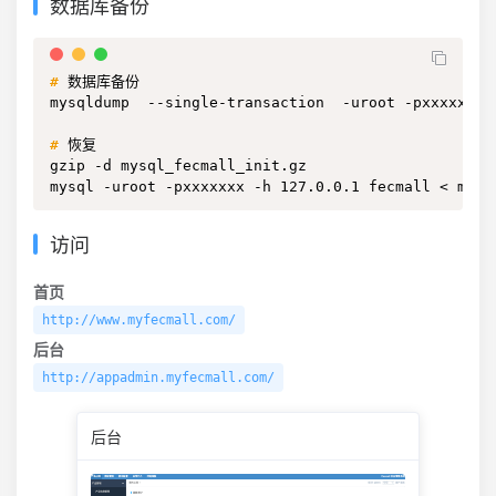
数据库备份
#
数据库备份
mysqldump  --single-transaction  -uroot -pxxxxxx  
#
恢复
gzip -d mysql_fecmall_init.gz

mysql -uroot -pxxxxxxx -h 127.0.0.1 fecmall < mysq
访问
首页
http://www.myfecmall.com/
后台
http://appadmin.myfecmall.com/
后台