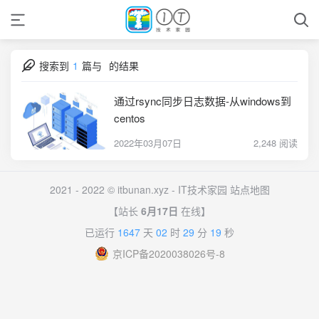
搜索到
1
篇与
的结果
通过rsync同步日志数据-从windows到
centos
2022年03月07日
2,248 阅读
2021 - 2022 © itbunan.xyz -
IT技术家园
站点地图
【站长
6月17日
在线】
已运行
1647
天
02
时
29
分
19
秒
京ICP备2020038026号-8