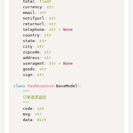
    total
:
float
    currency
:
str
    email
:
str
    notifyurl
:
str
    returnurl
:
str
    telephone
:
str
=
None
    country
:
str
    state
:
str
    city
:
str
    zipcode
:
str
    address
:
str
    useragent
:
str
=
None
    goods
:
str
    sign
:
str
class
PayResponse
(
BaseModel
)
:
"""

    订单请求返回

    """
    code
:
int
    msg
:
str
    data
:
dict