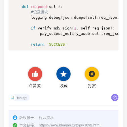
def
respond
(
self
)
:
#记录请求
        logging
.
debug
(
json
.
dumps
(
self
.
req_json
,
 in
if
 verify_md5_sign
(
1
,
 self
.
req_json
)
:
            pay_sucess_notify_aweb
(
self
.
req_json
)
return
'SUCCESS'
点赞(
0
)
收藏
打赏
fastapi
版权属于：
行云流水
本文链接：
https://www.itbunan.xyz/py/1092.html