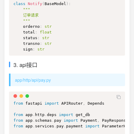
class
Notify
(
BaseModel
)
:
"""

    订单请求

    """
    orderno
:
str
    total
:
float
    status
:
str
    transno
:
str
    sign
:
str
3. api接口
app/http/api/pay.py
from
 fastapi 
import
 APIRouter
,
 Depends

from
 app
.
http
.
deps 
import
from
 app
.
schemas
.
pay 
import
 Payment
,
 PayResponse
,
from
 app
.
services
.
pay
.
payment 
import
 ParameterHand