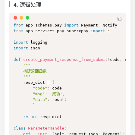
4. 逻辑处理
from
 app
.
schemas
.
pay 
import
 Payment
,
from
 app
.
services
.
pay
.
superxpay 
import
*
import
import
 json

def
create_payment_response_from_submit
(
code
,
 resu
"""

    构建返回函数

    """
    resp_dict 
=
{
"code"
:
 code
,
"msg"
:
'成功'
,
"data"
:
 result

}
return
 resp_dict

class
ParameterHandle
:
def
__init__
(
self
,
 request_json
:
 Payment
)
: