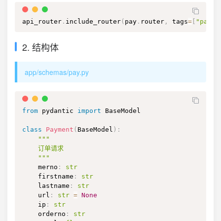
api_router
.
include_router
(
pay
.
router
,
 tags
=
[
"pay"
]
2. 结构体
app/schemas/pay.py
from
 pydantic 
import
 BaseModel

class
Payment
(
BaseModel
)
:
"""

    订单请求

    """
    merno
:
str
    firstname
:
str
    lastname
:
str
    url
:
str
=
None
    ip
:
str
    orderno
:
str