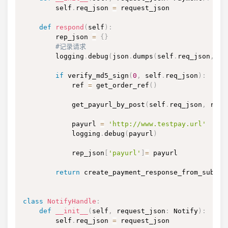
        self
.
req_json 
=
 request_json

def
respond
(
self
)
:
        rep_json 
=
{
}
#记录请求
        logging
.
debug
(
json
.
dumps
(
self
.
req_json
,
 in
if
 verify_md5_sign
(
0
,
 self
.
req_json
)
:
            ref 
=
 get_order_ref
(
)
            get_payurl_by_post
(
self
.
req_json
,
 ref
)
            payurl 
=
'http://www.testpay.url'
            logging
.
debug
(
payurl
)
            rep_json
[
'payurl'
]
=
 payurl

return
 create_payment_response_from_submit
class
NotifyHandle
:
def
__init__
(
self
,
 request_json
:
 Notify
)
:
        self
.
req_json 
=
 request_json
