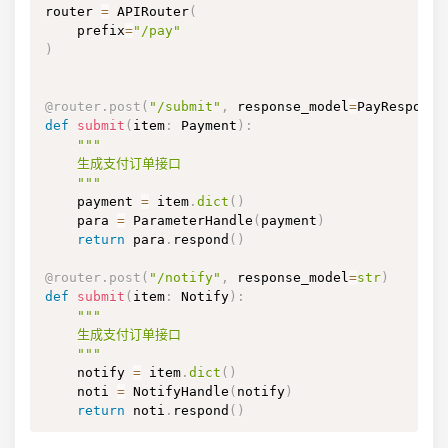
router 
=
 APIRouter
(
    prefix
=
"/pay"
)
@router
.
post
(
"/submit"
,
 response_model
=
PayResponse
def
submit
(
item
:
 Payment
)
:
"""

    生成支付订单接口

    """
    payment 
=
 item
.
dict
(
)
    para 
=
 ParameterHandle
(
payment
)
return
 para
.
respond
(
)
@router
.
post
(
"/notify"
,
 response_model
=
str
)
def
submit
(
item
:
 Notify
)
:
"""

    生成支付订单接口

    """
    notify 
=
 item
.
dict
(
)
    noti 
=
 NotifyHandle
(
notify
)
return
 noti
.
respond
(
)