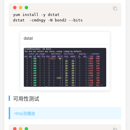
yum install -y dstat

dstat  -cmdngy -N bond2 --bits
dstat
可用性测试
rtmp流播放