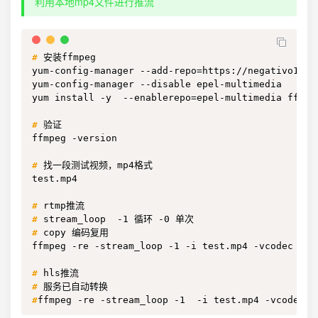
利用本地mp4文件进行推流
#
安装ffmpeg
yum-config-manager --add-repo=https://negativo17.or
yum-config-manager --disable epel-multimedia

yum install -y  --enablerepo=epel-multimedia ffmpeg
#
验证
ffmpeg -version

#
找一段测试视频，mp4格式
test.mp4

#
rtmp推流
#
stream_loop  -1 循环 -0 单次
#
copy 编码复用
ffmpeg -re -stream_loop -1 -i test.mp4 -vcodec cop
#
hls推流
#
服务已自动转换
#
ffmpeg -re -stream_loop -1  -i test.mp4 -vcodec l