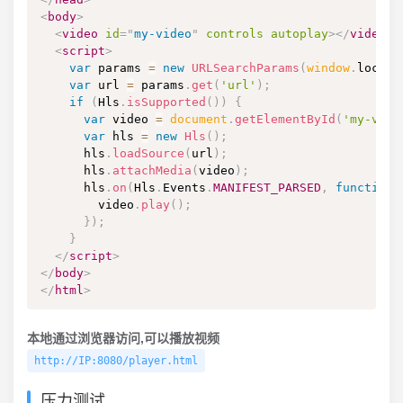
<
body
>
<
video
id
=
"
my-video
"
controls
autoplay
>
</
video
>
<
script
>
var
 params 
=
new
URLSearchParams
(
window
.
locati
var
 url 
=
 params
.
get
(
'url'
)
;
if
(
Hls
.
isSupported
(
)
)
{
var
 video 
=
document
.
getElementById
(
'my-vide
var
 hls 
=
new
Hls
(
)
;
      hls
.
loadSource
(
url
)
;
      hls
.
attachMedia
(
video
)
;
      hls
.
on
(
Hls
.
Events
.
MANIFEST_PARSED
,
function
(
        video
.
play
(
)
;
}
)
;
}
</
script
>
</
body
>
</
html
>
本地通过浏览器访问,可以播放视频
http://IP:8080/player.html
压力测试