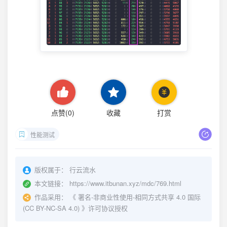
点赞(
0
)
收藏
打赏
性能测试
版权属于：
行云流水
本文链接：
https://www.itbunan.xyz/mdc/769.html
作品采用：
《
署名-非商业性使用-相同方式共享 4.0 国际
(CC BY-NC-SA 4.0)
》许可协议授权