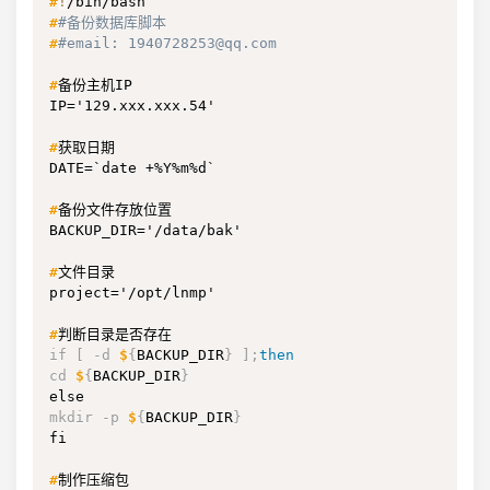
#
!
/bin/bash
#
#备份数据库脚本
#
#email: 1940728253@qq.com
#
备份主机IP
IP='129.xxx.xxx.54'

#
获取日期
DATE=`date +%Y%m%d`

#
备份文件存放位置
BACKUP_DIR='/data/bak'

#
文件目录
project='/opt/lnmp'

#
判断目录是否存在
if [ -d 
$
{
BACKUP_DIR
}
]
;
then
cd 
$
{
BACKUP_DIR
}
mkdir -p 
$
{
BACKUP_DIR
}
fi

#
制作压缩包