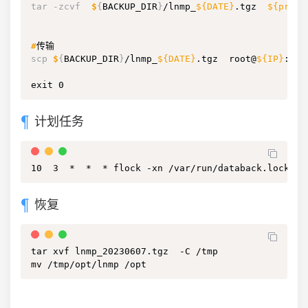
tar -zcvf  
$
{
BACKUP_DIR
}
/lnmp_
${DATE}
.tgz  
${proje
#
传输
scp 
$
{
BACKUP_DIR
}
/lnmp_
${DATE}
.tgz  root@
${IP}
:/da
exit 0
计划任务
10  3  *  *  * flock -xn /var/run/databack.lock -c
恢复
tar xvf lnmp_20230607.tgz  -C /tmp

mv /tmp/opt/lnmp /opt