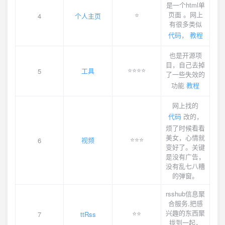
是一个html单
页面 。网上
⭐️
4
个人主页
有很多类似
代码
，
教程
也是开源项
目，自己去掉
⭐️⭐️⭐️⭐️
工具
5
了一些失效的
功能
教程
网上找的
代码
改的，
烦了时候看看
美女，心情就
⭐️⭐️⭐️
视频
6
变好了。关键
是没有广告，
没有乱七八糟
的弹窗。
rsshub信息聚
合服务,把感
兴趣的东西聚
⭐️⭐️
7
ttRss
拢到一起，