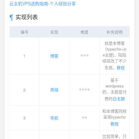
云主机VPS选购指南-个人经验分享
实现列表
编号
实现
难度
补充说明
就是本博客
（typecho+jo
e主题)，陆陆
⭐️⭐️⭐️
1
博客
续续改了不少
东西，
教程
基于
wordpress
⭐️⭐️⭐️⭐️
商城
2
的，主题是付
费的
日主题
和本博客同样
采用typecho
⭐️⭐️
3
导航
教程
比较简单，只