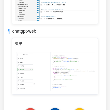
chatgpt-web
效果