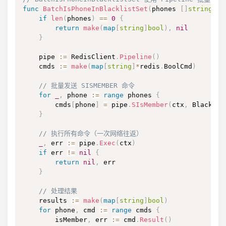
func
BatchIsPhoneInBlacklistSet
(
phones 
[
]
string
)
(
if
len
(
phones
)
==
0
{
return
make
(
map
[
string
]
bool
)
,
nil
}
    pipe 
:=
 RedisClient
.
Pipeline
(
)
    cmds 
:=
make
(
map
[
string
]
*
redis
.
BoolCmd
)
// 批量发送 SISMEMBER 命令
for
_
,
 phone 
:=
range
 phones 
{
        cmds
[
phone
]
=
 pipe
.
SIsMember
(
ctx
,
 Blacklis
}
// 执行所有命令（一次网络往返）
_
,
 err 
:=
 pipe
.
Exec
(
ctx
)
if
 err 
!=
nil
{
return
nil
,
 err

}
// 处理结果
    results 
:=
make
(
map
[
string
]
bool
)
for
 phone
,
 cmd 
:=
range
 cmds 
{
        isMember
,
 err 
:=
 cmd
.
Result
(
)