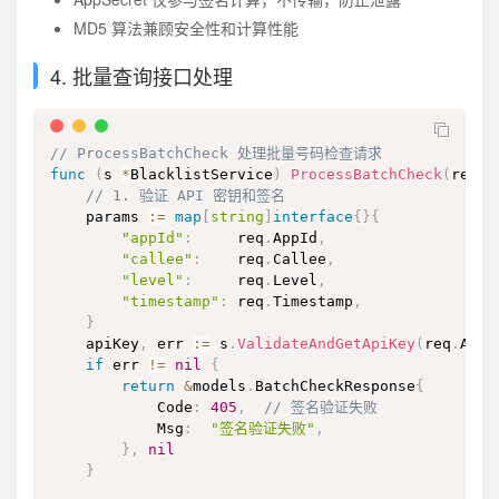
MD5 算法兼顾安全性和计算性能
4. 批量查询接口处理
// ProcessBatchCheck 处理批量号码检查请求
func
(
s 
*
BlacklistService
)
ProcessBatchCheck
(
req 
*
// 1. 验证 API 密钥和签名
    params 
:=
map
[
string
]
interface
{
}
{
"appId"
:
     req
.
AppId
,
"callee"
:
    req
.
Callee
,
"level"
:
     req
.
Level
,
"timestamp"
:
 req
.
Timestamp
,
}
    apiKey
,
 err 
:=
 s
.
ValidateAndGetApiKey
(
req
.
AppI
if
 err 
!=
nil
{
return
&
models
.
BatchCheckResponse
{
            Code
:
405
,
// 签名验证失败
            Msg
:
"签名验证失败"
,
}
,
nil
}