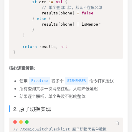
if
 err 
!=
nil
{
// 单个查询出错，默认不在黑名单
            results
[
phone
]
=
false
}
else
{
            results
[
phone
]
=
 isMember

}
}
return
 results
,
nil
}
核心逻辑解读
：
使用
将多个
命令打包发送
Pipeline
SISMEMBER
所有查询共享一次网络往返，大幅降低延迟
结果逐个解析，单个失败不影响整体
2. 原子切换实现
// AtomicSwitchBlacklist 原子切换黑名单数据