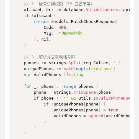
// 2. 检查访问权限（IP 白名单等）
    allowed
,
 err 
:=
 database
.
ValidateAccess
(
apiKey
if
!
allowed 
{
return
&
models
.
BatchCheckResponse
{
            Code
:
403
,
            Msg
:
"访问被拒绝"
,
}
,
nil
}
// 3. 解析并去重电话号码
    phones 
:=
 strings
.
Split
(
req
.
Callee
,
","
)
    uniquePhones 
:=
make
(
map
[
string
]
bool
)
var
 validPhones 
[
]
string
for
_
,
 phone 
:=
range
 phones 
{
        phone 
=
 strings
.
TrimSpace
(
phone
)
if
 phone 
!=
""
&&
 utils
.
IsValidPhoneNumber
if
!
uniquePhones
[
phone
]
{
                uniquePhones
[
phone
]
=
true
                validPhones 
=
append
(
validPhones
,
 
}
}
}