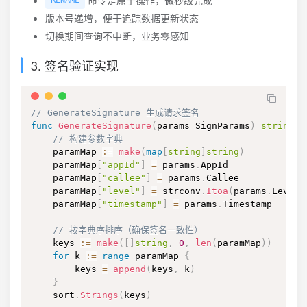
版本号递增，便于追踪数据更新状态
切换期间查询不中断，业务零感知
3. 签名验证实现
// GenerateSignature 生成请求签名
func
GenerateSignature
(
params SignParams
)
string
{
// 构建参数字典
    paramMap 
:=
make
(
map
[
string
]
string
)
    paramMap
[
"appId"
]
=
 params
.
AppId

    paramMap
[
"callee"
]
=
 params
.
Callee

    paramMap
[
"level"
]
=
 strconv
.
Itoa
(
params
.
Level
)
    paramMap
[
"timestamp"
]
=
 params
.
Timestamp

// 按字典序排序（确保签名一致性）
    keys 
:=
make
(
[
]
string
,
0
,
len
(
paramMap
)
)
for
 k 
:=
range
 paramMap 
{
        keys 
=
append
(
keys
,
 k
)
}
    sort
.
Strings
(
keys
)