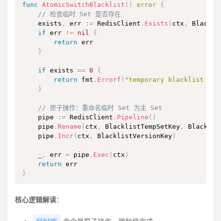
func
AtomicSwitchBlacklist
(
)
error
{
// 检查临时 Set 是否存在
    exists
,
 err 
:=
 RedisClient
.
Exists
(
ctx
,
 Blackli
if
 err 
!=
nil
{
return
 err

}
if
 exists 
==
0
{
return
 fmt
.
Errorf
(
"temporary blacklist set
}
// 原子操作：重命名临时 Set 为主 Set
    pipe 
:=
 RedisClient
.
Pipeline
(
)
    pipe
.
Rename
(
ctx
,
 BlacklistTempSetKey
,
 Blacklis
    pipe
.
Incr
(
ctx
,
 BlacklistVersionKey
)
_
,
 err 
=
 pipe
.
Exec
(
ctx
)
return
}
核心逻辑解读
：
命令是原子操作，微秒级完成
RENAME