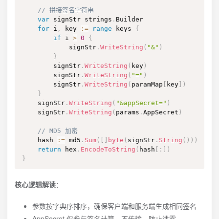
// 拼接签名字符串
var
 signStr strings
.
Builder

for
 i
,
 key 
:=
range
 keys 
{
if
 i 
>
0
{
            signStr
.
WriteString
(
"&"
)
}
        signStr
.
WriteString
(
key
)
        signStr
.
WriteString
(
"="
)
        signStr
.
WriteString
(
paramMap
[
key
]
)
}
    signStr
.
WriteString
(
"&appSecret="
)
    signStr
.
WriteString
(
params
.
AppSecret
)
// MD5 加密
    hash 
:=
 md5
.
Sum
(
[
]
byte
(
signStr
.
String
(
)
)
)
return
 hex
.
EncodeToString
(
hash
[
:
]
)
}
核心逻辑解读
：
参数按字典序排序，确保客户端和服务端生成相同签名
AppSecret 仅参与签名计算，不传输，防止泄露