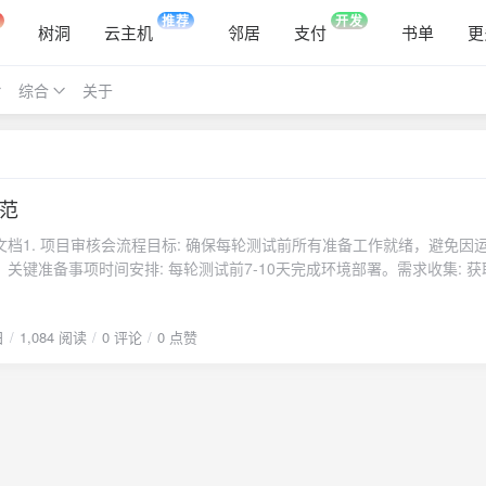
推荐
开发
树洞
云主机
邻居
支付
书单
更
综合
关于
范
档1. 项目审核会流程目标: 确保每轮测试前所有准备工作就绪，避免因
关键准备事项时间安排: 每轮测试前7-10天完成环境部署。需求收集: 
果、架构图等资料。环境部署: 根据导量需求和架构图，合理规划服务器
持: 协同QA和研发团队优化异常指标。审核会内容确认CDN是否采用HTT
日
1,084 阅读
0 评论
0 点赞
P日志接入完成。说明当前服务器成本情况。提示其他重大事项（如OBT计
断环境准备状态，明确“PASS”或需改进的情况。2. 上线前检查清单系
成。iptables关闭或配置允许游戏相关流量。SELinux关闭或调整为permi
it参数优化完成。日志与监控DMP日志和快照日志接入正常，fluentd无告警
g告警配置完成。数据库慢查询和errorlog告警配置完成。监控系统（基础监控
。开服准备区服最大同时在线人数明确，并能及时通知运营扩容。运维、
，确保紧急情况快速响应。OPE后台工具OPE工具功能测试完成，确保开