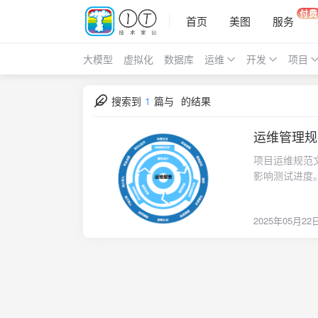
付费
首页
美图
服务
大模型
虚拟化
数据库
运维
开发
项目
搜索到
1
篇与
的结果
运维管理规
2025-05-22
项目运维规范文
影响测试进度。
需求、压测结
格。QA测试支
2025年05月22
议。确保DM
审核结果运维判
统时钟时区校对完
模式。ulim
error lo
控）运行正常
手机号码留存