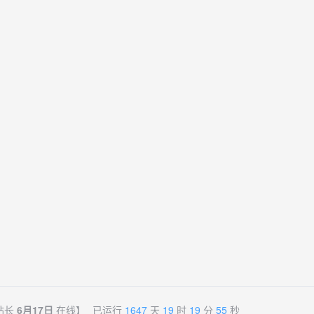
站长
6月17日
在线】
已运行
1647
天
19
时
19
分
55
秒