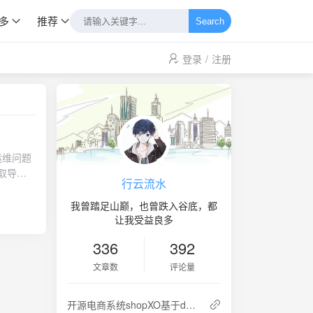
多
推荐
Search
登录
/
注册
运维问题
获取导量
行云流水
数量和规
PS协
我曾踏足山巅，也曾跌入谷底，都
划）。
让我受益良多
统配置系
336
392
ssive
。分钟级
文章数
评论量
和服务监
研发人员
开源电商系统shopXO基于docker的部署与使用
服、合