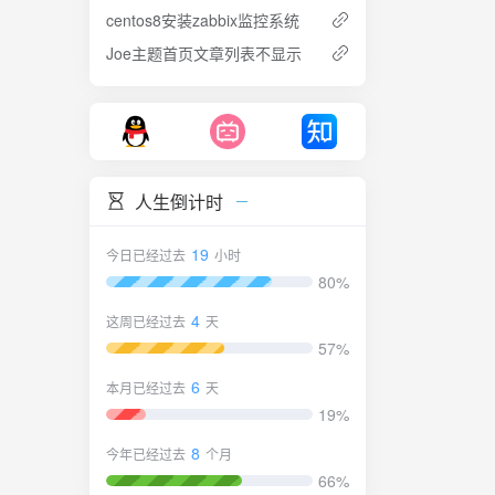
centos8安装zabbix监控系统
项目相关
据库，保
Joe主题首页文章列表不显示
等）。源
可用。静
地，将日
配置。清
清理TD-
意事项新
人生倒计时
试环境避
o
19
今日已经过去
小时
浪费。带
80%
SQL参
档:架构图
4
这周已经过去
天
限:提
57%
作方
理所有正
6
本月已经过去
天
涉及范围
19%
上规范文
8
今年已经过去
个月
提升运维
66%