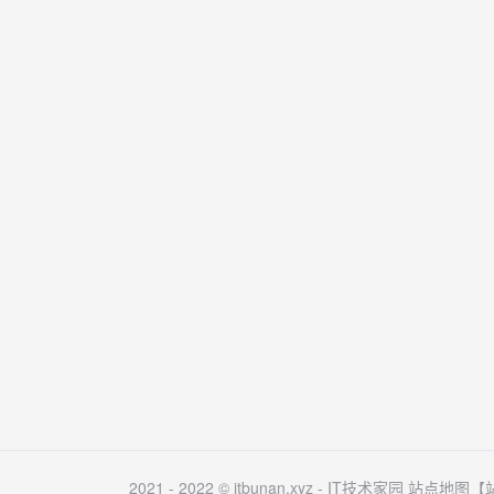
2021 - 2022 © itbunan.xyz -
IT技术家园
站点地图
【