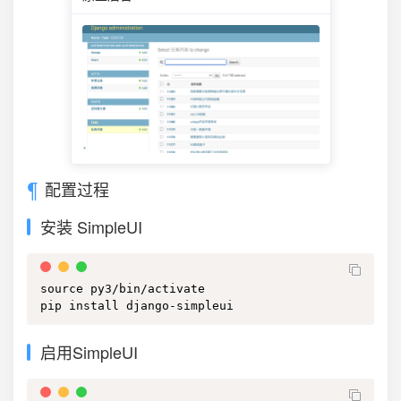
配置过程
安装 SimpleUI
source py3/bin/activate

pip install django-simpleui
启用SimpleUI