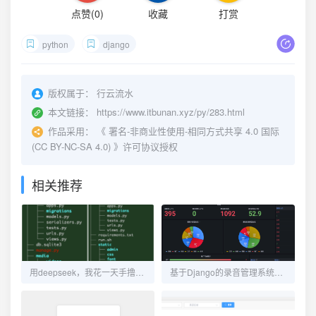
点赞(
0
)
收藏
打赏
python
django
版权属于：
行云流水
本文链接：
https://www.itbunan.xyz/py/283.html
作品采用：
《
署名-非商业性使用-相同方式共享 4.0 国际
(CC BY-NC-SA 4.0)
》许可协议授权
相关推荐
用deepseek，我花一天手撸了一个自媒体管理平台
基于Django的录音管理系统的开发总结