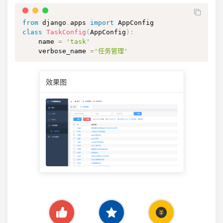
from
 django
.
apps 
import
class
TaskConfig
(
AppConfig
)
:
    name 
=
'task'
    verbose_name 
=
'任务管理'
效果图