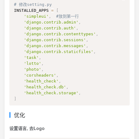
# 修改setting.py
INSTALLED_APPS 
=
[
'simpleui'
,
#放到第一行
'django.contrib.admin'
,
'django.contrib.auth'
,
'django.contrib.contenttypes'
,
'django.contrib.sessions'
,
'django.contrib.messages'
,
'django.contrib.staticfiles'
,
'task'
,
'lotto'
,
'photo'
,
'corsheaders'
,
'health_check'
,
'health_check.db'
,
'health_check.storage'
,
]
优化
设置语言, 去Logo