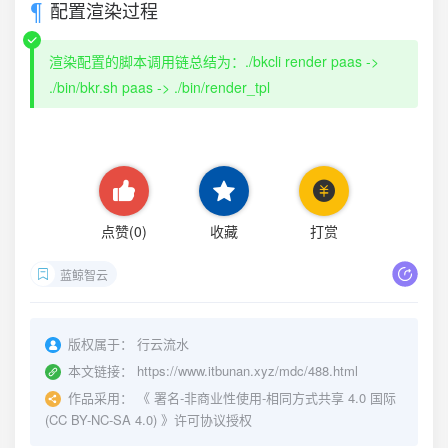
配置渲染过程
渲染配置的脚本调用链总结为：./bkcli render paas ->
./bin/bkr.sh paas -> ./bin/render_tpl
点赞(
0
)
收藏
打赏
蓝鲸智云
版权属于：
行云流水
本文链接：
https://www.itbunan.xyz/mdc/488.html
作品采用：
《
署名-非商业性使用-相同方式共享 4.0 国际
(CC BY-NC-SA 4.0)
》许可协议授权