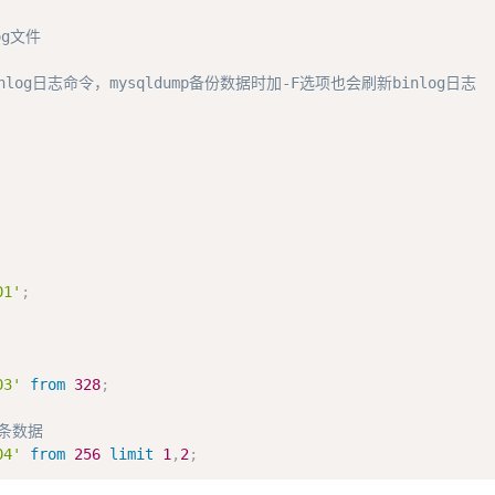
og文件
log日志命令，mysqldump备份数据时加-F选项也会刷新binlog日志
01'
;
03'
from
328
;
2条数据
04'
from
256
limit
1
,
2
;