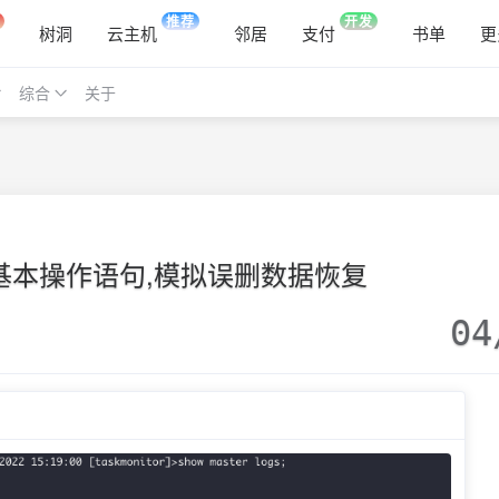
推荐
开发
树洞
云主机
邻居
支付
书单
更
综合
关于
库基本操作语句,模拟误删数据恢复
04