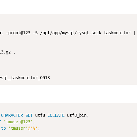
ot -proot@123 -S /opt/app/mysql/mysql.sock taskmonitor | 
3.gz .

CHARACTER
SET
 utf8 
COLLATE
 utf8_bin
;
Y
'tmuser@123'
;
to
'tmuser'
@'%'
;