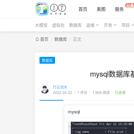
付费
首页
美图
服务
大模型
虚拟化
数据库
运维
开发
项目
首页
/
数据库
/
正文
数据库
mysql数据
行云流水
2022-04-22
/
1 评论
/
1,909 阅读
/
已收录
mysql