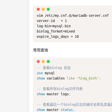
vim /etc/my.cnf.d/mariadb-server.cnf

server-id   = 1

log-bin=mysql-bin

binlog_format=mixed

expire_logs_days = 10
常用查询
-- 查看binlog 状态
use
show
 variables 
like
'%log_bin%'
;
-- 查看所有binlog文件列表
show
 master logs
;
-- 查看最后一个binlog日志的编号名称及其
show
 master 
status
;