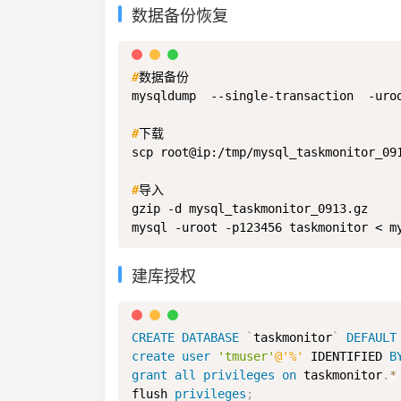
数据备份恢复
#
数据备份
mysqldump  --single-transaction  -uro
#
下载
scp root@ip:/tmp/mysql_taskmonitor_091
#
导入
gzip -d mysql_taskmonitor_0913.gz

建库授权
CREATE
DATABASE
`
taskmonitor
`
DEFAULT
create
user
'tmuser'
@'%'
 IDENTIFIED 
B
grant
all
privileges
on
 taskmonitor
.
*
flush 
privileges
;