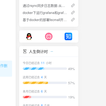
通过rsync同步日志数据-从windows到centos
docker下运行grafana和grafana Image Renderer
基于docker的部署fecmall开源电商系统
人生倒计时
11
今日已经过去
小时
操作删
49%
4
这周已经过去
天
57%
6
本月已经过去
天
19%
8
今年已经过去
个月