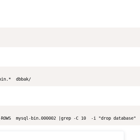
bin.*  dbbak/
-ROWS  mysql-bin.000002 |grep -C 10  -i "drop database"