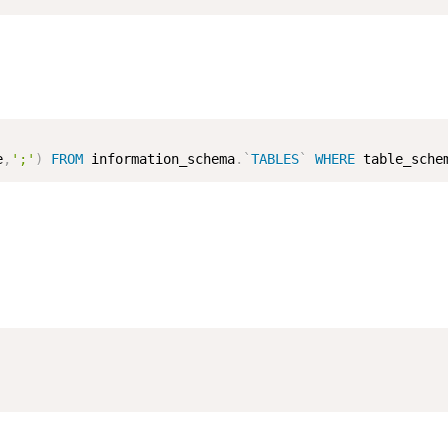
e
,
';'
)
FROM
 information_schema
.
`
TABLES
`
WHERE
 table_sche